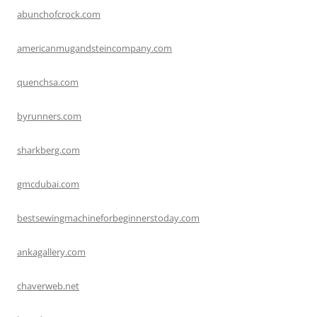
abunchofcrock.com
americanmugandsteincompany.com
quenchsa.com
byrunners.com
sharkberg.com
gmcdubai.com
bestsewingmachineforbeginnerstoday.com
ankagallery.com
chaverweb.net