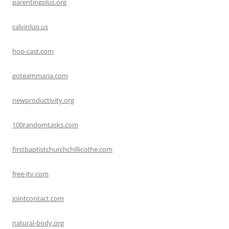
parentingplus.org
calvinluo.us
hop-cast.com
goteammaria.com
newproductivity.org
100randomtasks.com
firstbaptistchurchchillicothe.com
free-itv.com
jointcontact.com
natural-body.org