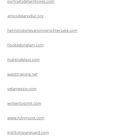
portraitsdeterritoires.com
amicsdelarxiduc.org
hetministerievanonverrichterzake.com
hookedonglam.com
materialglass.com
waisttraining.net
velamexico.com
writeintoprint.com
www.rubyroost.com
institutovanguard.com