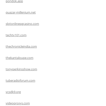
pondok.app
quazar-millenium.net
slotonlinepgcasino.com
techtv101.com
thechronicleindia.com
thekantaloupe.com
tonyperkinsshow.com
tuberadioforum.com
vcsdk9.org
videoprosys.com