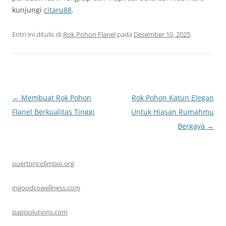
kunjungi
citaru88
.
Entri ini ditulis di
Rok Pohon Flanel
pada
Desember 10, 2025
.
Navigasi
←
Membuat Rok Pohon
Rok Pohon Katun Elegan
Tulisan
Flanel Berkualitas Tinggi
Untuk Hiasan Rumahmu
Bergaya
→
puertoricolimpio.org
ingoodcowellness.com
papisolutions.com