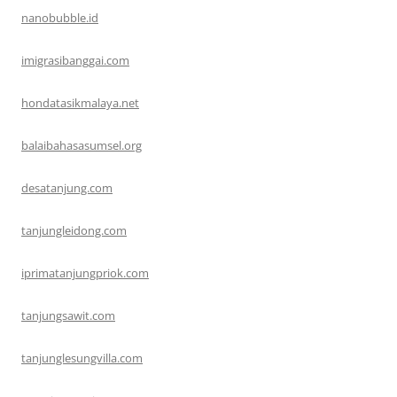
nanobubble.id
imigrasibanggai.com
hondatasikmalaya.net
balaibahasasumsel.org
desatanjung.com
tanjungleidong.com
iprimatanjungpriok.com
tanjungsawit.com
tanjunglesungvilla.com