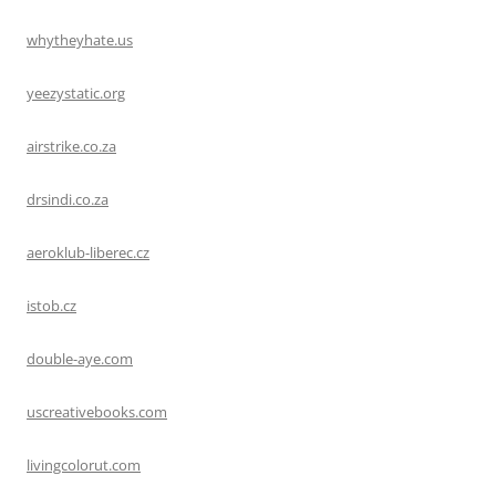
whytheyhate.us
yeezystatic.org
airstrike.co.za
drsindi.co.za
aeroklub-liberec.cz
istob.cz
double-aye.com
uscreativebooks.com
livingcolorut.com