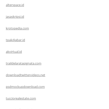
alterspace.id
jasaskripsi.id
krotopedia.com
tpakdjabar.id
akvirtual.id
traildelaratapignata.com
downloadtwittervideos.net
psdmockupdownload.com
tucciorealestate.com