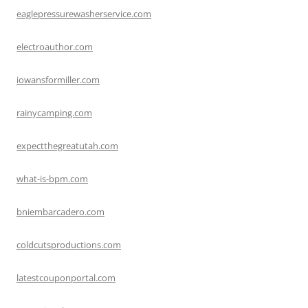
eaglepressurewasherservice.com
electroauthor.com
iowansformiller.com
rainycamping.com
expectthegreatutah.com
what-is-bpm.com
bniembarcadero.com
coldcutsproductions.com
latestcouponportal.com