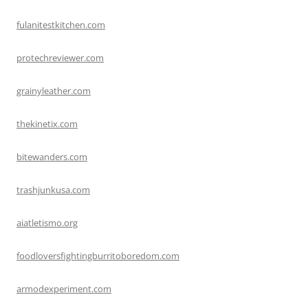
fulanitestkitchen.com
protechreviewer.com
grainyleather.com
thekinetix.com
bitewanders.com
trashjunkusa.com
aiatletismo.org
foodloversfightingburritoboredom.com
armodexperiment.com