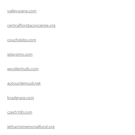
valleyscene.com
centralfloridaconcierge.org
couchslobs.com
iplaysims.com
woollenhulls.com
autourdemusil.net
bradgrace.com
czech100.com
jetharrismemorialfund.org