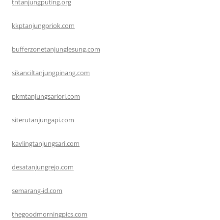
tntanjungputing.org
kkptanjungpriok.com
bufferzonetanjunglesung.com
sikanciltanjungpinang.com
pkmtanjungsariori.com
siterutanjungapi.com
kavlingtanjungsari.com
desatanjungrejo.com
semarang-id.com
thegoodmorningpics.com