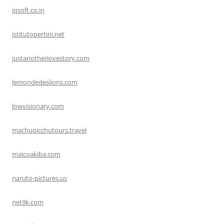
iqsoft.co.in
istitutopertini.net
justanotherlovestory.com
lemondedeslions.com
lowvisionary.com
machupicchutours.travel
maicoakiba.com
naruto-pictures.us
net9k.com