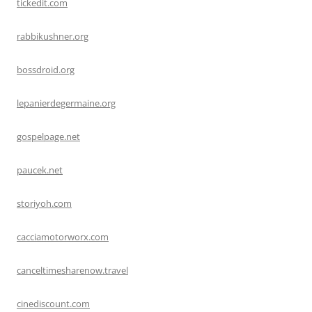
tickedit.com
rabbikushner.org
bossdroid.org
lepanierdegermaine.org
gospelpage.net
paucek.net
storiyoh.com
cacciamotorworx.com
canceltimesharenow.travel
cinediscount.com