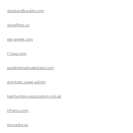
daubandbauble.com
davefilms.us
egy-greek.com
f-1asp.com
gazettemailrealestate.com
greylogic.uswp-admin
heirhunters-association.org.uk
hf-emu.com
inuyasha.us