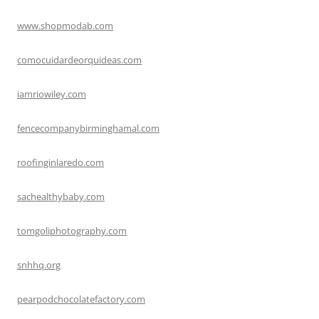
www.shopmodab.com
comocuidardeorquideas.com
iamriowiley.com
fencecompanybirminghamal.com
roofinginlaredo.com
sachealthybaby.com
tomgoliphotography.com
snhhq.org
pearpodchocolatefactory.com