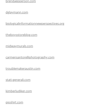
brendaepperson.com
dglaymann.com
biologicalinformationnewperspectives.org
theboysstoreblog.com
midwaymurals.com
carmensantorelliphotography.com
troublemakeraustin.com
stati-generali.com
kimberludiker.com
pioshirt.com